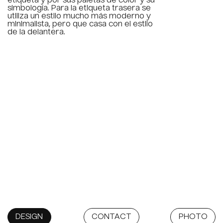
etiqueta y por sus paletas de color y su
simbología. Para la etiqueta trasera se
utiliza un estilo mucho más moderno y
minimalista, pero que casa con el estilo
de la delantera.
DESIGN
CONTACT
PHOTO